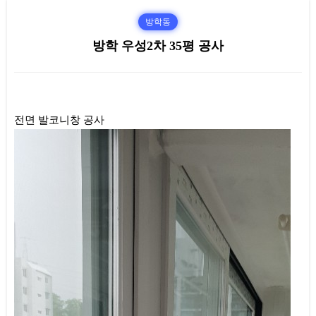
방학동
방학 우성2차 35평 공사
본문
전면 발코니창 공사