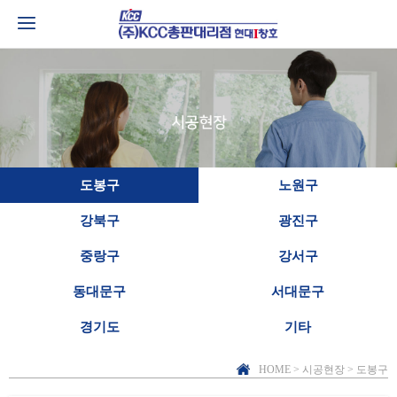
도봉구
노원구
강북구
광진구
중랑구
강서구
동대문구
서대문구
경기도
기타
HOME > 시공현장 > 도봉구