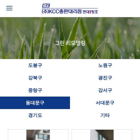
도봉구
노원구
강북구
광진구
중랑구
강서구
동대문구
서대문구
경기도
기타