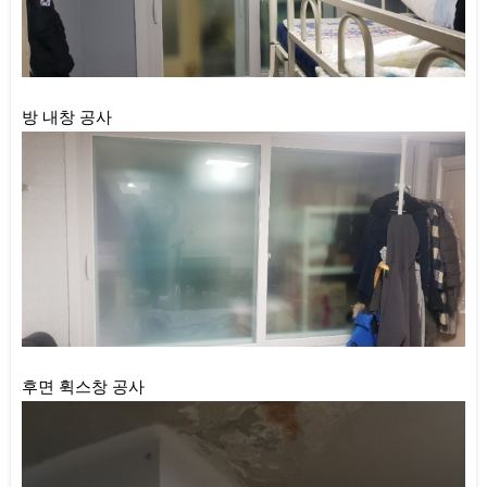
방 내창 공사
후면 휙스창 공사