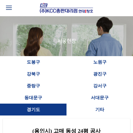
도봉구
노원구
강북구
광진구
중랑구
강서구
동대문구
서대문구
경기도
기타
(용인시) 고매 동성 24평 공사