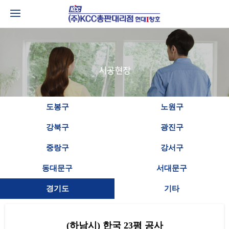
도봉구
노원구
강북구
광진구
중랑구
강서구
동대문구
서대문구
경기도
기타
(하남시) 한국 23평 공사