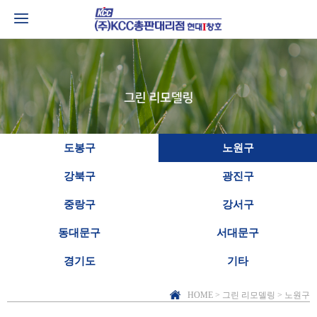
도봉구
노원구
강북구
광진구
중랑구
강서구
동대문구
서대문구
경기도
기타
HOME > 그린 리모델링 > 노원구