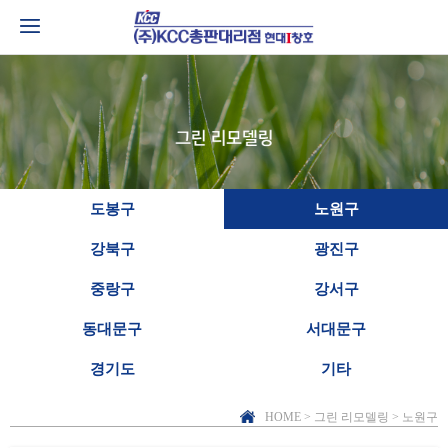
도봉구
노원구
강북구
광진구
중랑구
강서구
동대문구
서대문구
경기도
기타
HOME > 그린 리모델링 > 노원구