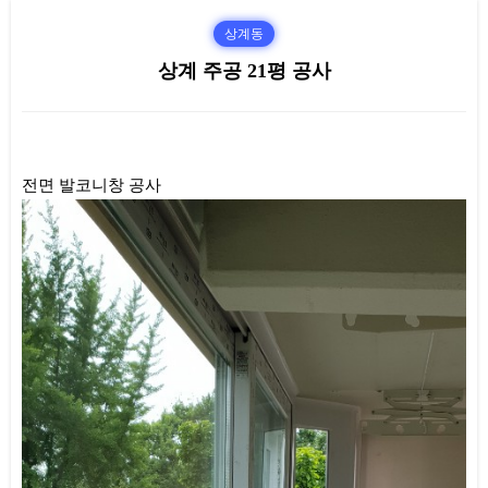
상계동
상계 주공 21평 공사
본문
전면 발코니창 공사